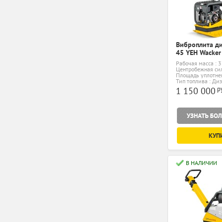
Виброплита д
45 YEH Wacker
Рабочая масса : 3
Центробежная сил
Площадь уплотнен
Тип топлива : Ди
р
1 150 000
КУП
В НАЛИЧИИ