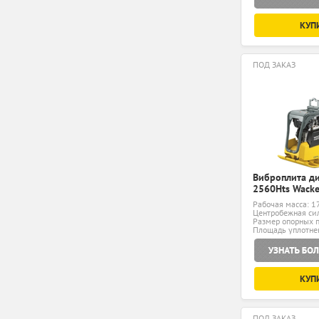
КУП
ПОД ЗАКАЗ
Виброплита д
2560Hts Wacke
Рабочая масса: 1
Центробежная сил
Размер опорных п
мм
Площадь уплотнен
КУП
ПОД ЗАКАЗ