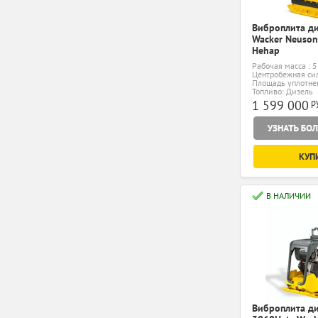
Виброплита д
Wacker Neuso
Hehap
Рабочая масса : 5
Центробежная сил
Площадь уплотнен
Топливо: Дизель
р
1 599 000
КУП
В НАЛИЧИИ
Виброплита д