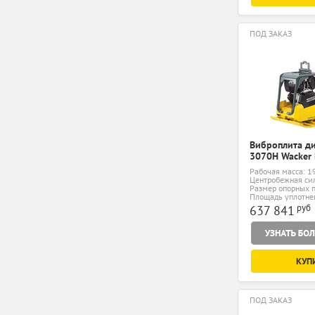
ПОД ЗАКАЗ
Виброплита д
3070H Wacker
Рабочая масса: 1
Центробежная сил
Размер опорных п
мм
Площадь уплотнен
руб
637 841
КУП
ПОД ЗАКАЗ