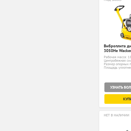
Виброплита д
3050He Wacke
Рабочая масса: 1
Центробежная сил
Размер опорных п
мм
Площадь уплотнен
КУП
НЕТ В НАЛИЧИИ