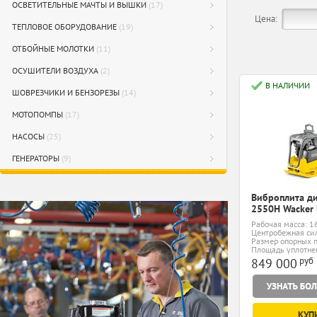
ОСВЕТИТЕЛЬНЫЕ МАЧТЫ И ВЫШКИ
(17)
Цена:
ТЕПЛОВОЕ ОБОРУДОВАНИЕ
(19)
ОТБОЙНЫЕ МОЛОТКИ
(11)
ОСУШИТЕЛИ ВОЗДУХА
(2)
В НАЛИЧИИ
ШОВРЕЗЧИКИ И БЕНЗОРЕЗЫ
(14)
МОТОПОМПЫ
(17)
НАСОСЫ
(25)
ГЕНЕРАТОРЫ
(9)
Виброплита д
2550H Wacker
Рабочая масса: 1
Центробежная сил
Размер опорных п
мм
Площадь уплотнен
руб
849 000
КУП