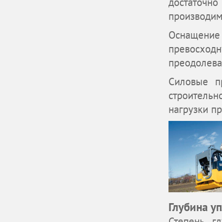
достаточно
производим
Оснащение
превосхо
преодолева
Силовые п
строитель
нагрузки п
Глубина у
Степень г