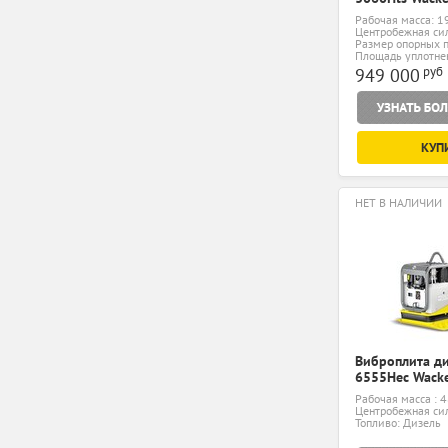
Рабочая масса: 1
Центробежная сил
Размер опорных п
мм
Площадь уплотнен
руб
949 000
КУП
НЕТ В НАЛИЧИИ
Виброплита д
6555Hec Wack
Рабочая масса : 4
Центробежная сил
Топливо: Дизель