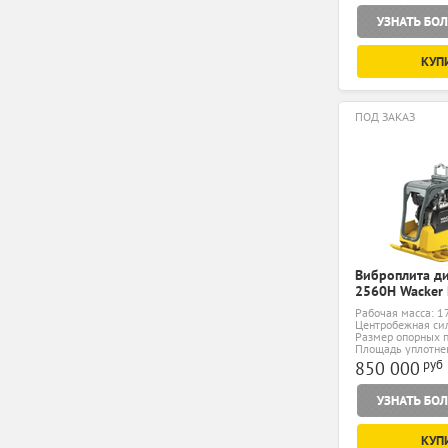
КУП
ПОД ЗАКАЗ
Виброплита д
2560H Wacker
Рабочая масса: 1
Центробежная сил
Размер опорных п
мм
Площадь уплотнен
руб
850 000
КУП