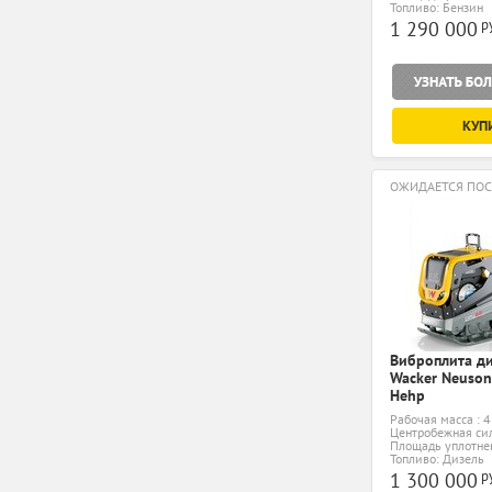
Топливо: Бензин
р
1 290 000
КУП
ОЖИДАЕТСЯ ПОС
Виброплита д
Wacker Neuso
Hehp
Рабочая масса : 4
Центробежная сил
Площадь уплотнен
Топливо: Дизель
р
1 300 000