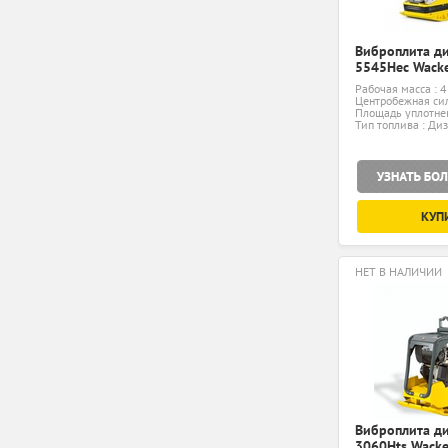
Виброплита д
5545Hec Wack
Рабочая масса : 4
Центробежная сил
Площадь уплотнен
Тип топлива : Ди
КУП
НЕТ В НАЛИЧИИ
Виброплита д
3060Hts Wacke