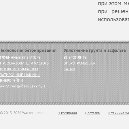
при этом м
при решен
использова
Технология бетонирования
Уплотнение грунта и асфальта
ГЛУБИННЫЕ ВИБРАТОРЫ
ВИБРОПЛИТЫ
ПРЕОБРАЗОВАТЕЛИ ЧАСТОТЫ
ВИБРОТРАМБОВКА
ВНЕШНИЕ ВИБРАТОРЫ
КАТКИ
ЗАТИРОЧНЫЕ МАШИНЫ
ВИБРОРЕЙКИ
АРМАТУРНЫЙ ИНСТРУМЕНТ
© 2013-2026 Wacker—center
О компании
Доставка
О технике W