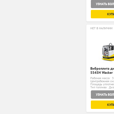
КУП
НЕТ В НАЛИЧИИ
Виброплита д
5545H Wacker
Рабочая масса : 3
Центробежная сил
Площадь уплотнен
Тип топлива : Ди
КУП