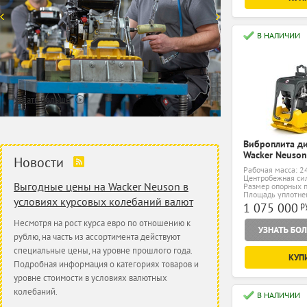
В НАЛИЧИИ
Узнать больше
Виброплита д
Wacker Neuso
Новости
Рабочая масса: 2
Центробежная сил
Выгодные цены на Wacker Neuson в
Размер опорных п
мм
Площадь уплотнен
условиях курсовых колебаний валют
р
1 075 000
Несмотря на рост курса евро по отношению к
рублю, на часть из ассортимента действуют
специальные цены, на уровне прошлого года.
КУП
Подробная информация о категориях товаров и
уровне стоимости в условиях валютных
колебаний.
В НАЛИЧИИ