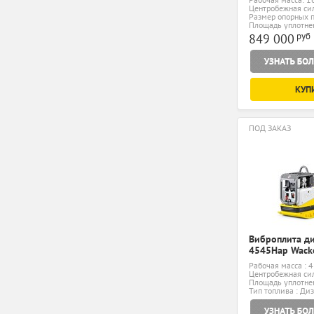
Центробежная сил
Размер опорных п
мм
Площадь уплотнен
руб
849 000
КУП
ПОД ЗАКАЗ
Виброплита д
4545Hap Wack
Рабочая масса : 4
Центробежная сил
Площадь уплотнен
мин
Тип топлива : Ди