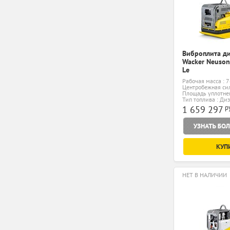
Виброплита д
Wacker Neuso
Le
Рабочая масса : 7
Центробежная сил
Площадь уплотнен
Тип топлива : Ди
р
1 659 297
КУП
НЕТ В НАЛИЧИИ