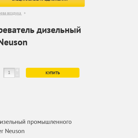
рева воздуха
реватель дизельный
Neuson
КУПИТЬ
дизельный промышленного
r Neuson