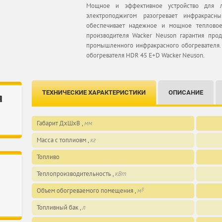
Мощное и эффективное устройство для ло
электроподжигом разогревает инфракрас
обеспечивает надежное и мощное тепловое
производителя Wacker Neuson гарантия про
промышленного инфракрасного обогревателя
обогревателя HDR 45 E+D Wacker Neuson.
ТЕХНИЧЕСКИЕ ХАРАКТЕРИСТИКИ
ОПИСАНИЕ
я
Габарит ДхШхВ ,
мм
Масса с топлиовм ,
кг
Топливо
Теплопроизводительность ,
кВт
Объем обогреваемого помещения ,
м
3
Топливный бак ,
л