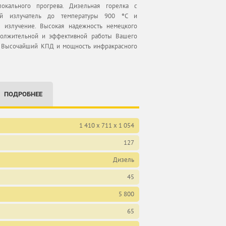
кального прогрева. Дизельная горелка с
ный излучатель до температуры 900
°
С и
 излучение. Высокая надежность немецкого
должительной и эффективной работы Вашего
. Высочайший КПД и мощность инфракрасного
ПОДРОБНЕЕ
1 410 x 711 x 1 054
127
Дизель
45
5 800
65