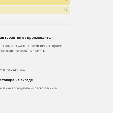
3,7
- 25
я гарантия от производителя
изводителя Wacker Neuson. Весь ассортимент
оставляются гарантийные талоны
к и посредников.
 товара на складе
временном оборудовании первокласными