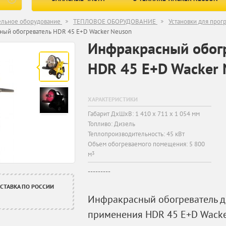
ельное оборудование
ТЕПЛОВОЕ ОБОРУДОВАНИЕ
Устaновки для прог
ный обогреватель HDR 45 E+D Wacker Neuson
Инфракрасный обог
HDR 45 E+D Wacker 
ХАРАКТЕРИСТИКИ
Габарит ДхШхВ: 1 410 x 711 x 1 054 мм
Топливо: Дизель
Теплопроизводительность: 45 кВт
Объем обогреваемого помещения: 5 800
м
3
---------
СТАВКА ПО РОССИИ
Инфракрасный обогреватель 
применения HDR 45 E+D Wacke