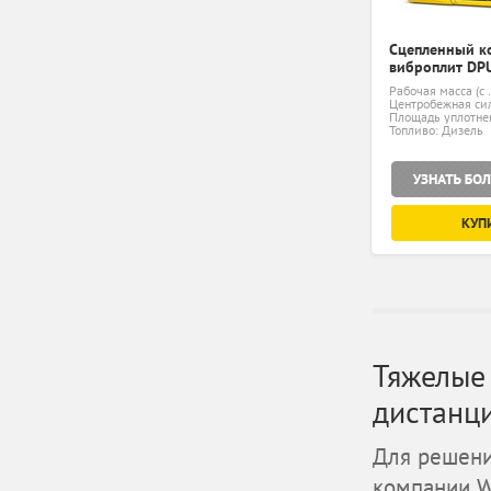
Сцепленный к
виброплит DP
Рабочая масса (с .
Центробежная сил
Площадь уплотнен
Топливо: Дизель
КУП
Тяжелые
дистанц
Для решени
компании W