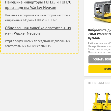
Немецкие инверторы FUH35 и FUH70
производства Wacker Neuson
Новинка в ассортименте инверторов частоты и
напряжения. Модели FUH35 и FUH70
Обновленная линейка осветительных
Виброплита д
мачт Wacker Neuson
7060 Wacker N
пультом
Старт продаж новых передвижных дизельных
Рабочая масса: 6
осветительных вышек серии LTS
Центробежная сил
Макс. скорость дв.
Площадь уплотнен
КУП
НЕТ В НАЛИЧИИ