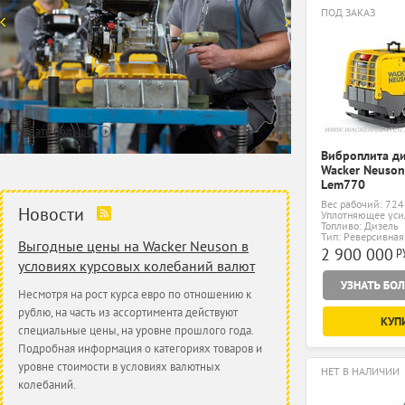
ПОД ЗАКАЗ
Узнать больше
Виброплита д
Wacker Neuson
Lem770
Вес рабочий: 724
Новости
Уплотняющее уси
Топливо: Дизель
Тип: Реверсивная
Выгодные цены на Wacker Neuson в
р
2 900 000
условиях курсовых колебаний валют
Несмотря на рост курса евро по отношению к
рублю, на часть из ассортимента действуют
КУП
специальные цены, на уровне прошлого года.
Подробная информация о категориях товаров и
уровне стоимости в условиях валютных
НЕТ В НАЛИЧИИ
колебаний.