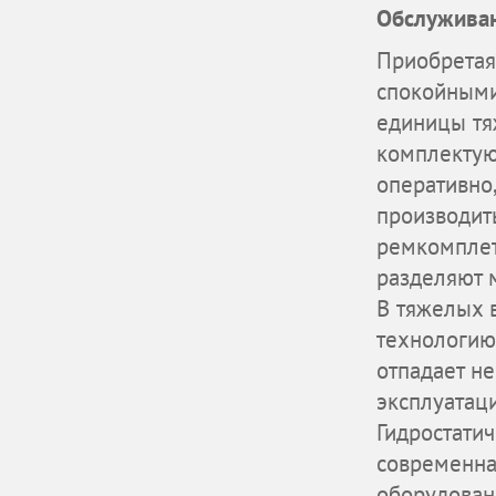
Обслужива
Приобретая
спокойными
единицы тя
комплектую
оперативно
производит
ремкомплет
разделяют 
В тяжелых 
технологию
отпадает не
эксплуатац
Гидростати
современна
оборудован