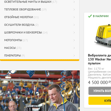
ОСВЕТИТЕЛЬНЫЕ МАЧТЫ И ВЫШКИ
(17)
ТЕПЛОВОЕ ОБОРУДОВАНИЕ
(19)
В НАЛИЧИИ
ОТБОЙНЫЕ МОЛОТКИ
(11)
ОСУШИТЕЛИ ВОЗДУХА
(2)
ШОВРЕЗЧИКИ И БЕНЗОРЕЗЫ
(14)
МОТОПОМПЫ
(17)
НАСОСЫ
(25)
Виброплита д
ГЕНЕРАТОРЫ
(9)
130 Wacker Ne
пультом
Вес: 1170 кг
Центробежная сил
Двигатель: Kohler
Мощность двигател
р
4 500 000
КУП