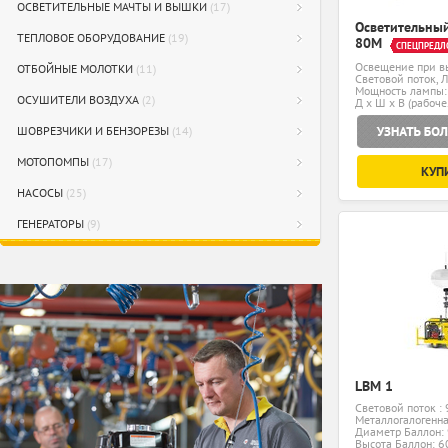
ОСВЕТИТЕЛЬНЫЕ МАЧТЫ И ВЫШКИ
(17)
Осветительный
ТЕПЛОВОЕ ОБОРУДОВАНИЕ
(19)
80M
СПЕЦПРЕДЛ
Освещение при вы
ОТБОЙНЫЕ МОЛОТКИ
(11)
Световой поток, Л
Мощность лампы:
ОСУШИТЕЛИ ВОЗДУХА
(2)
Д x Ш x В (рабоче
1435... мм
ШОВРЕЗЧИКИ И БЕНЗОРЕЗЫ
(14)
МОТОПОМПЫ
(17)
КУП
НАСОСЫ
(25)
ГЕНЕРАТОРЫ
(9)
LBM 1
Световой поток :
Металлогалогенна
Диаметр Баллон:
Высота Баллон: 