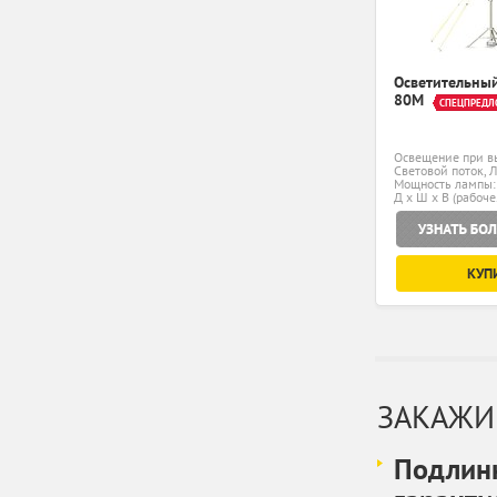
Осветительный
80M
СПЕЦПРЕДЛ
Освещение при вы
Световой поток, Л
Мощность лампы:
Д x Ш x В (рабоче
1435... мм
КУП
ЗАКАЖИ
Подлинн