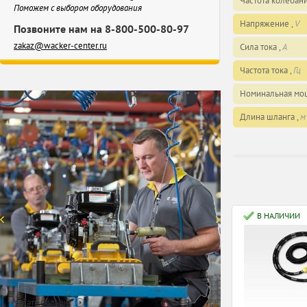
Частота колебани
Поможем с выбором оборудования
Напряжение ,
V
Позвоните нам на 8-800-500-80-97
zakaz@wacker-center.ru
Сила тока ,
А
Частота тока ,
Гц
Номинальная мощ
Длина шланга ,
м
В НАЛИЧИИ
Узнать больше