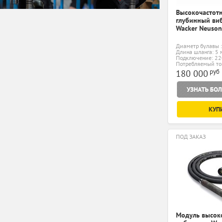
Высокочастот
глубинный ви
Wacker Neuson 
Диаметр булавы 
Длина шланга: 5 
Подключение: 22
Потребляемый ток
руб
180 000
КУП
ПОД ЗАКАЗ
Модуль высок