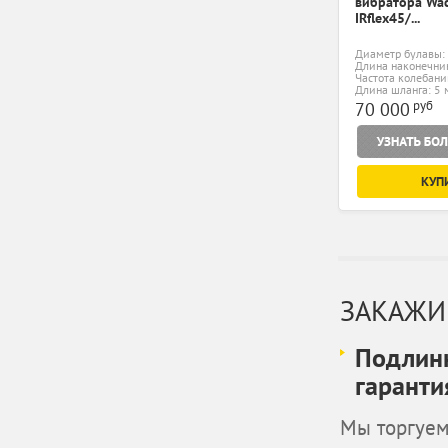
вибратора Wac
IRflex45/...
Диаметр булавы:
Длина наконечни
Частота колебани
мин
Длина шланга: 5 
руб
70 000
КУП
ЗАКАЖИ
Подлинн
гаранти
Мы торгуем