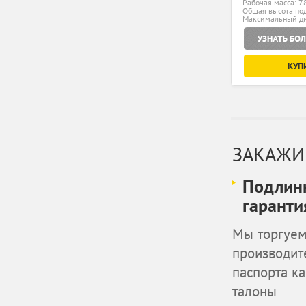
Рабочая масса: 78
Общая высота под
Максимальный ди
КУП
ЗАКАЖИ
Подлинн
гаранти
Мы торгуем
производит
паспорта к
талоны