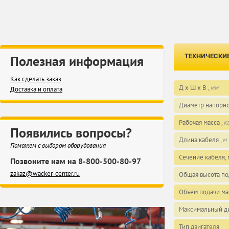
ТЕХНИЧЕСКИ
Полезная информация
Как сделать заказ
Д х Ш х В ,
мм
Доставка и оплата
Диаметр напорно
Рабочая масса ,
к
Появились вопросы?
Длина кабеля ,
м
Поможем с выбором оборудования
Сечение кабеля, 
Позвоните нам на 8-800-500-80-97
zakaz@wacker-center.ru
Общая высота по
Объем подачи мак
Максимальный ди
Тип двигателя