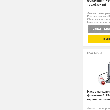
фекальный PS
трехфазный
Диаметр напорног
Рабочая масса: 68
Общая высота под
Максимальный ди
КУП
ПОД ЗАКАЗ
Насос измельч
фекальный PS
взрывозащищ
Диаметр напорног