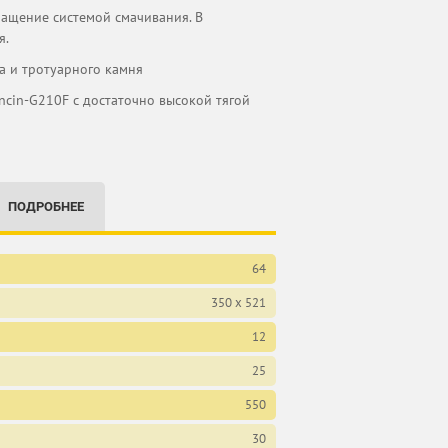
нащение системой смачивания. В
я.
та и тротуарного камня
ncin-G210F с достаточно высокой тягой
ПОДРОБНЕЕ
64
350 x 521
12
25
550
30