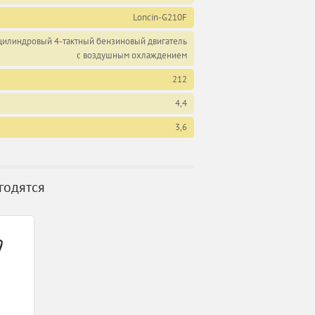
Loncin-G210F
илиндровый 4-тактный бензиновый двигатель
с воздушным охлаждением
212
4,4
3,6
годятся