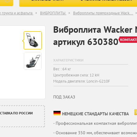
 грунта и асфальта
ВИБРОПЛИТЫ
Виброплиты прямоходные Wack...
Виброплита Wacker 
артикул 630380
КОМПАКТ
ХАРАКТЕРИСТИКИ
Вес : 64 кг
Центробежная сила: 12 kH
Модель двигателя: Loncin-G210F
ПОД ЗАКАЗ
СТАВКА ПО РОССИИ
НЕМЕЦКИЕ СТАНДАРТЫ КАЧЕСТВА
- Профессиональная компактная вибропли
- Основание 350 мм, обеспечивает возмож