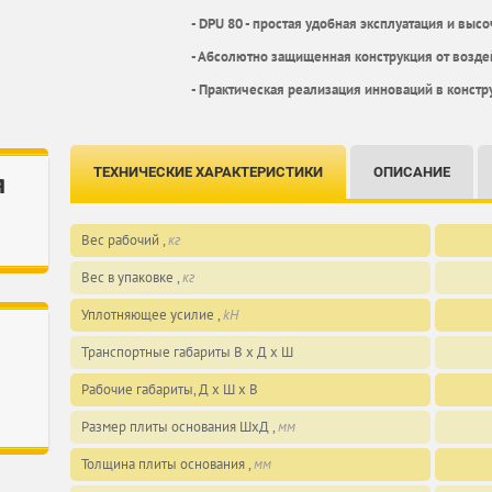
- DPU 80 - простая удобная эксплуатация и вы
- Абсолютно защищенная конструкция от возд
- Практическая реализация инноваций в конст
ТЕХНИЧЕСКИЕ ХАРАКТЕРИСТИКИ
ОПИСАНИЕ
я
Вес рабочий ,
кг
Вес в упаковке ,
кг
Уплотняющее усилие ,
kH
Транспортные габариты В х Д х Ш
Рабочие габариты, Д х Ш х В
Размер плиты основания ШхД ,
мм
Толщина плиты основания ,
мм