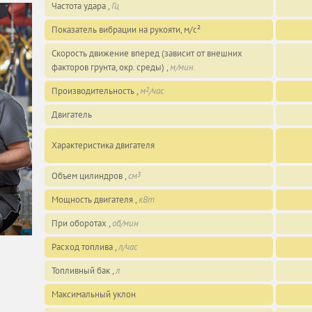
Частота удара ,
Гц
Показатель вибрации на рукояти, м/с²
Скорость движение вперед (зависит от внешних
факторов грунта, окр. среды) ,
м/мин.
Производительность ,
м
/час
2
Двигатель
Характеристика двигателя
Объем цилиндров ,
см
3
Мощность двигателя ,
кВт
При оборотах ,
об/мин
Расход топлива ,
л/час
Топливный бак ,
л
Максимальный уклон