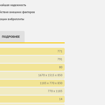
сочайшая надежность
ействия внешних факторов
рукции виброплиты
ПОДРОБНЕЕ
771
791
80
1670 х 1515 х 850
1183 х 770 х 830
770 х 1183
14