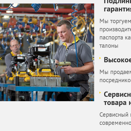
Подлинн
гаранти
Мы торгуем
производит
паспорта к
талоны
Высокое
Мы продаем
посреднико
Сервисн
Узнать больше
товара 
Сервисный 
современн