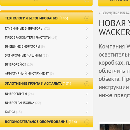
Вернуться назад
ТЕХНОЛОГИЯ БЕТОНИРОВАНИЯ
(146)
НОВАЯ 
ГЛУБИННЫЕ ВИБРАТОРЫ
(72)
WACKER
ПРЕОБРАЗОВАТЕЛИ ЧАСТОТЫ
(14)
Компания W
ВНЕШНИЕ ВИБРАТОРЫ
(9)
осветитель
ЗАТИРОЧНЫЕ МАШИНЫ
(38)
коробках, п
ВИБРОРЕЙКИ
(10)
облегчить 
АРМАТУРНЫЙ ИНСТРУМЕНТ
(3)
объекта. П
УПЛОТНЕНИЕ ГРУНТА И АСФАЛЬТА
(131)
инструкции
ниже предс
ВИБРОПЛИТЫ
(96)
ВИБРОТРАМБОВКА
(22)
КАТКИ
(13)
ВСПОМОГАТЕЛЬНОЕ ОБОРУДОВАНИЕ
(114)