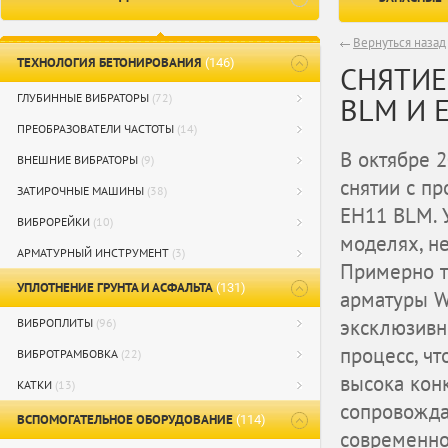
Вернуться назад
ТЕХНОЛОГИЯ БЕТОНИРОВАНИЯ
(146)
СНЯТИЕ
ГЛУБИННЫЕ ВИБРАТОРЫ
(72)
BLM И 
ПРЕОБРАЗОВАТЕЛИ ЧАСТОТЫ
(14)
В октябре 
ВНЕШНИЕ ВИБРАТОРЫ
(9)
снятии с п
ЗАТИРОЧНЫЕ МАШИНЫ
(38)
ЕН11 BLM. 
ВИБРОРЕЙКИ
(10)
моделях, н
АРМАТУРНЫЙ ИНСТРУМЕНТ
(3)
Примерно т
УПЛОТНЕНИЕ ГРУНТА И АСФАЛЬТА
(131)
арматуры W
эксклюзивн
ВИБРОПЛИТЫ
(96)
процесс, чт
ВИБРОТРАМБОВКА
(22)
высока кон
КАТКИ
(13)
сопровожда
ВСПОМОГАТЕЛЬНОЕ ОБОРУДОВАНИЕ
(114)
современно